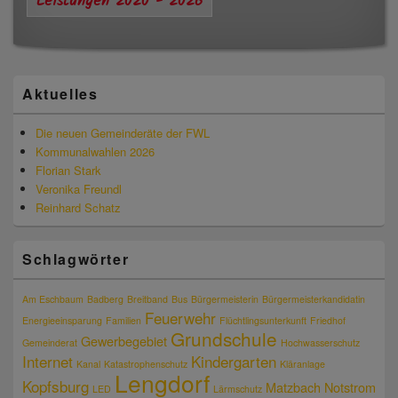
Leistungen 2020 - 2026
Aktuelles
Die neuen Gemeinderäte der FWL
Kommunalwahlen 2026
Florian Stark
Veronika Freundl
Reinhard Schatz
Schlagwörter
Am Eschbaum
Badberg
Breitband
Bus
Bürgermeisterin
Bürgermeisterkandidatin
Feuerwehr
Energieeinsparung
Familien
Flüchtlingsunterkunft
Friedhof
Grundschule
Gewerbegebiet
Gemeinderat
Hochwasserschutz
Internet
Kindergarten
Kanal
Katastrophenschutz
Kläranlage
Lengdorf
Kopfsburg
Matzbach
Notstrom
LED
Lärmschutz