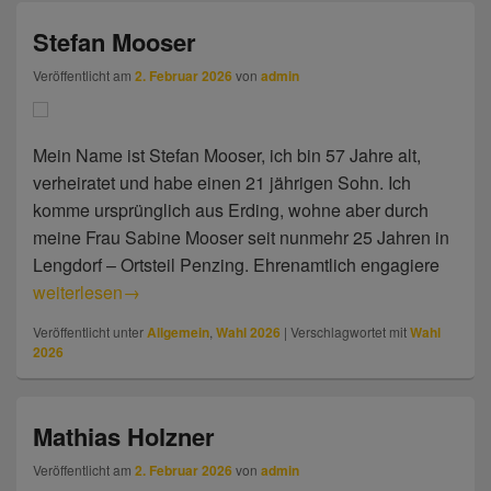
Stefan Mooser
Veröffentlicht am
2. Februar 2026
von
admin
Mein Name ist Stefan Mooser, ich bin 57 Jahre alt,
verheiratet und habe einen 21 jährigen Sohn. Ich
komme ursprünglich aus Erding, wohne aber durch
meine Frau Sabine Mooser seit nunmehr 25 Jahren in
Lengdorf – Ortsteil Penzing. Ehrenamtlich engagiere
Stefan Mooser
weiterlesen
→
Veröffentlicht unter
Allgemein
,
Wahl 2026
|
Verschlagwortet mit
Wahl
2026
Mathias Holzner
Veröffentlicht am
2. Februar 2026
von
admin