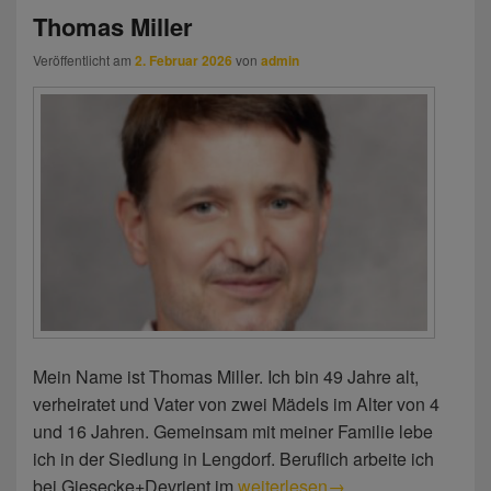
Thomas Miller
Veröffentlicht am
2. Februar 2026
von
admin
Mein Name ist Thomas Miller. Ich bin 49 Jahre alt,
verheiratet und Vater von zwei Mädels im Alter von 4
und 16 Jahren. Gemeinsam mit meiner Familie lebe
ich in der Siedlung in Lengdorf. Beruflich arbeite ich
bei Giesecke+Devrient im
Thomas Miller
weiterlesen
→