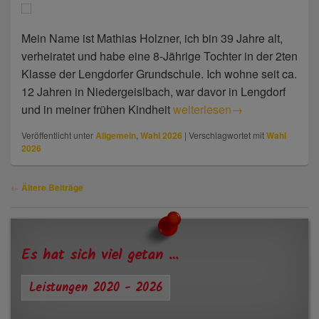
Mein Name ist Mathias Holzner, ich bin 39 Jahre alt,
verheiratet und habe eine 8-Jährige Tochter in der 2ten
Klasse der Lengdorfer Grundschule. Ich wohne seit ca.
12 Jahren in Niedergeislbach, war davor in Lengdorf
und in meiner frühen Kindheit
Mathias Holzner
weiterlesen
→
Veröffentlicht unter
Allgemein
,
Wahl 2026
|
Verschlagwortet mit
Wahl
2026
Beitragsnavigation
←
Ältere Beiträge
Primärer
Seitenleisten-
Widgetbereich
Es hat sich viel getan …
Leistungen 2020 - 2026