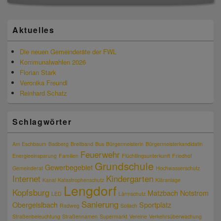
Aktuelles
Die neuen Gemeinderäte der FWL
Kommunalwahlen 2026
Florian Stark
Veronika Freundl
Reinhard Schatz
Schlagwörter
Am Eschbaum
Badberg
Breitband
Bus
Bürgermeisterin
Bürgermeisterkandidatin
Feuerwehr
Energieeinsparung
Familien
Flüchtlingsunterkunft
Friedhof
Grundschule
Gewerbegebiet
Gemeinderat
Hochwasserschutz
Internet
Kindergarten
Kanal
Katastrophenschutz
Kläranlage
Lengdorf
Kopfsburg
Matzbach
Notstrom
LED
Lärmschutz
Sanierung
Obergeislbach
Sportplatz
Radweg
Sollach
Straßenbeleuchtung
Straßennamen
Supermarkt
Vereine
Verkehrsüberwachung