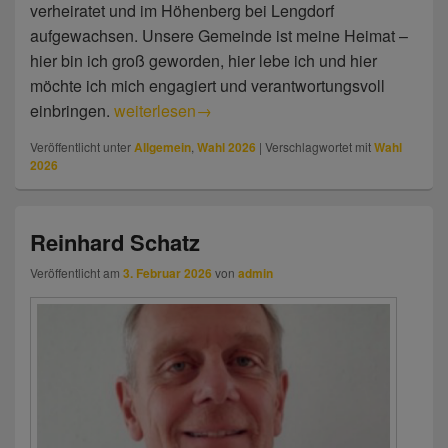
verheiratet und im Höhenberg bei Lengdorf
aufgewachsen. Unsere Gemeinde ist meine Heimat –
hier bin ich groß geworden, hier lebe ich und hier
möchte ich mich engagiert und verantwortungsvoll
einbringen.
Veronika Freundl
weiterlesen
→
Veröffentlicht unter
Allgemein
,
Wahl 2026
|
Verschlagwortet mit
Wahl
2026
Reinhard Schatz
Veröffentlicht am
3. Februar 2026
von
admin