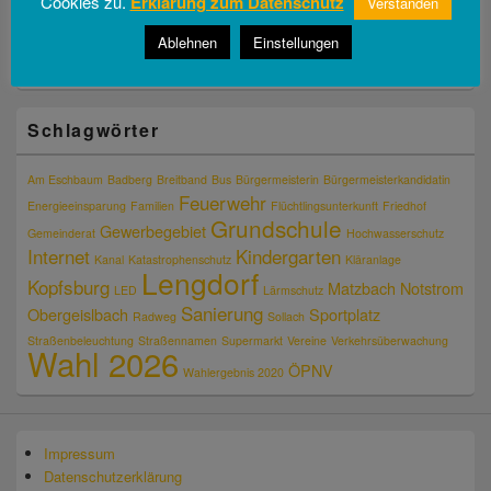
Cookies zu.
Erklärung zum Datenschutz
Verstanden
Florian Stark
Ablehnen
Einstellungen
Veronika Freundl
Reinhard Schatz
Schlagwörter
Am Eschbaum
Badberg
Breitband
Bus
Bürgermeisterin
Bürgermeisterkandidatin
Feuerwehr
Energieeinsparung
Familien
Flüchtlingsunterkunft
Friedhof
Grundschule
Gewerbegebiet
Gemeinderat
Hochwasserschutz
Internet
Kindergarten
Kanal
Katastrophenschutz
Kläranlage
Lengdorf
Kopfsburg
Matzbach
Notstrom
LED
Lärmschutz
Sanierung
Obergeislbach
Sportplatz
Radweg
Sollach
Straßenbeleuchtung
Straßennamen
Supermarkt
Vereine
Verkehrsüberwachung
Wahl 2026
ÖPNV
Wahlergebnis 2020
Impressum
Datenschutzerklärung