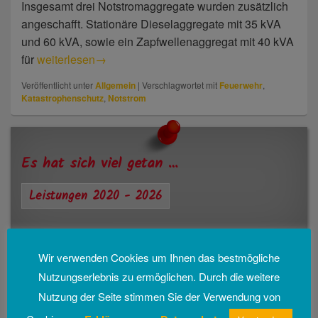
Insgesamt drei Notstromaggregate wurden zusätzlich
angeschafft. Stationäre Dieselaggregate mit 35 kVA
und 60 kVA, sowie ein Zapfwellenaggregat mit 40 kVA
für
Neue Notstromaggregate – Katastrophenschutz
weiterlesen
→
Veröffentlicht unter
Allgemein
|
Verschlagwortet mit
Feuerwehr
,
Katastrophenschutz
,
Notstrom
Primärer
Seitenleisten-
Widgetbereich
Es hat sich viel getan …
Leistungen 2020 - 2026
Wir verwenden Cookies um Ihnen das bestmögliche
Aktuelles
Nutzungserlebnis zu ermöglichen. Durch die weitere
Nutzung der Seite stimmen Sie der Verwendung von
Die neuen Gemeinderäte der FWL
Kommunalwahlen 2026