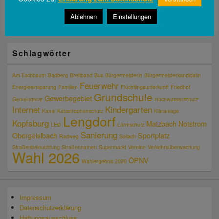
Florian Stark
Veronika Freundl
Ablehnen
Einstellungen
Reinhard Schatz
Schlagwörter
Am Eschbaum
Badberg
Breitband
Bus
Bürgermeisterin
Bürgermeisterkandidatin
Feuerwehr
Energieeinsparung
Familien
Flüchtlingsunterkunft
Friedhof
Grundschule
Gewerbegebiet
Gemeinderat
Hochwasserschutz
Internet
Kindergarten
Kanal
Katastrophenschutz
Kläranlage
Lengdorf
Kopfsburg
Matzbach
Notstrom
LED
Lärmschutz
Sanierung
Obergeislbach
Sportplatz
Radweg
Sollach
Straßenbeleuchtung
Straßennamen
Supermarkt
Vereine
Verkehrsüberwachung
Wahl 2026
ÖPNV
Wahlergebnis 2020
Impressum
Datenschutzerklärung
Haftungsausschluss