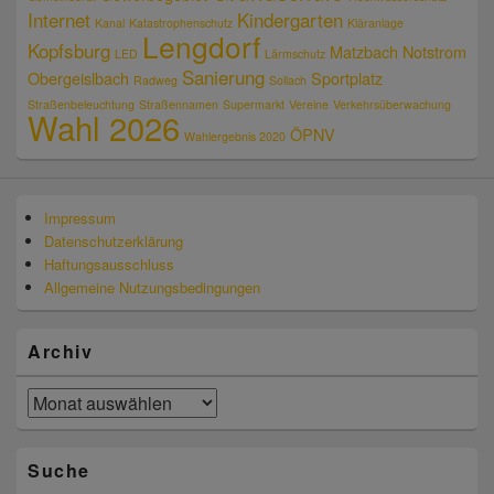
Internet
Kindergarten
Kanal
Katastrophenschutz
Kläranlage
Lengdorf
Kopfsburg
Matzbach
Notstrom
LED
Lärmschutz
Sanierung
Obergeislbach
Sportplatz
Radweg
Sollach
Straßenbeleuchtung
Straßennamen
Supermarkt
Vereine
Verkehrsüberwachung
Wahl 2026
ÖPNV
Wahlergebnis 2020
Impressum
Datenschutzerklärung
Haftungsausschluss
Allgemeine Nutzungsbedingungen
Archiv
Archiv
Suche