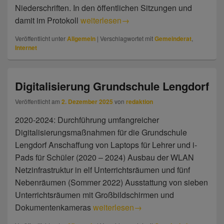
Niederschriften. In den öffentlichen Sitzungen und
damit im Protokoll
Transparenz – Gemeinderatssitzungen
weiterlesen
→
Veröffentlicht unter
Allgemein
|
Verschlagwortet mit
Gemeinderat
,
Internet
Digitalisierung Grundschule Lengdorf
Veröffentlicht am
2. Dezember 2025
von
redaktion
2020-2024: Durchführung umfangreicher
Digitalisierungsmaßnahmen für die Grundschule
Lengdorf Anschaffung von Laptops für Lehrer und i-
Pads für Schüler (2020 – 2024) Ausbau der WLAN
Netzinfrastruktur in elf Unterrichtsräumen und fünf
Nebenräumen (Sommer 2022) Ausstattung von sieben
Unterrichtsräumen mit Großbildschirmen und
Dokumentenkameras
Digitalisierung Grundschule Lengdor
weiterlesen
→