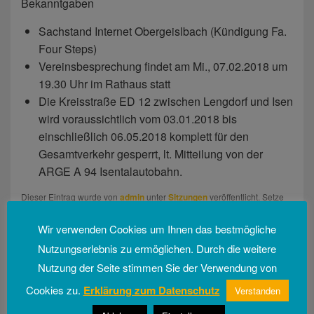
Bekanntgaben
Sachstand Internet Obergeislbach (Kündigung Fa.
Four Steps)
Vereinsbesprechung findet am Mi., 07.02.2018 um
19.30 Uhr im Rathaus statt
Die Kreisstraße ED 12 zwischen Lengdorf und Isen
wird voraussichtlich vom 03.01.2018 bis
einschließlich 06.05.2018 komplett für den
Gesamtverkehr gesperrt, lt. Mitteilung von der
ARGE A 94 Isentalautobahn.
Dieser Eintrag wurde von
admin
unter
Sitzungen
veröffentlicht. Setze
ein Lesezeichen für den
Permalink
.
Wir verwenden Cookies um Ihnen das bestmögliche
Nutzungserlebnis zu ermöglichen. Durch die weitere
Beitragsnavigation
Nutzung der Seite stimmen Sie der Verwendung von
←
Vorherige
Vorheriger
Gemeinderatssitzung vom 16.11.2017
Beitrag:
Cookies zu.
Erklärung zum Datenschutz
Verstanden