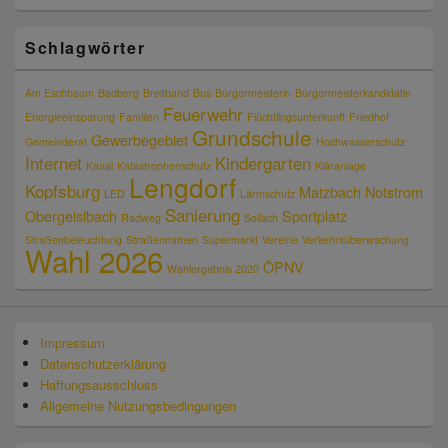
Schlagwörter
Am Eschbaum
Badberg
Breitband
Bus
Bürgermeisterin
Bürgermeisterkandidatin
Feuerwehr
Energieeinsparung
Familien
Flüchtlingsunterkunft
Friedhof
Grundschule
Gewerbegebiet
Gemeinderat
Hochwasserschutz
Internet
Kindergarten
Kanal
Katastrophenschutz
Kläranlage
Lengdorf
Kopfsburg
Matzbach
Notstrom
LED
Lärmschutz
Sanierung
Obergeislbach
Sportplatz
Radweg
Sollach
Straßenbeleuchtung
Straßennamen
Supermarkt
Vereine
Verkehrsüberwachung
Wahl 2026
ÖPNV
Wahlergebnis 2020
Impressum
Datenschutzerklärung
Haftungsausschluss
Allgemeine Nutzungsbedingungen