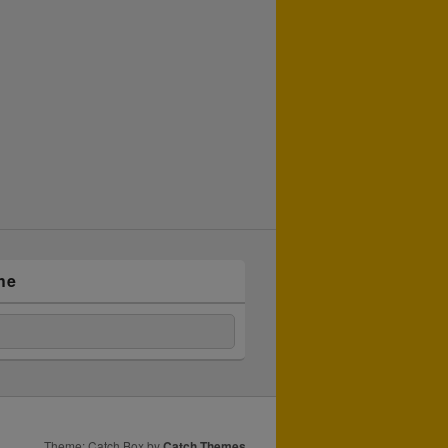
he
n
uchen
Theme: Catch Box by
Catch Themes