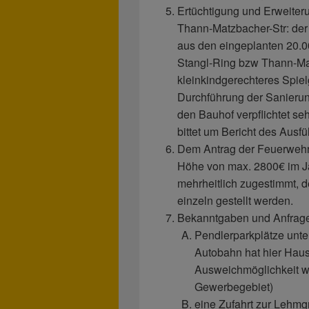
Ertüchtigung und Erweiter
Thann-Matzbacher-Str: der
aus den eingeplanten 20.00
Stangl-Ring bzw Thann-Mat
kleinkindgerechteres Spiel
Durchführung der Sanierung
den Bauhof verpflichtet se
bittet um Bericht des Ausf
Dem Antrag der Feuerwehr
Höhe von max. 2800€ im Ja
mehrheitlich zugestimmt, 
einzeln gestellt werden.
Bekanntgaben und Anfrag
Pendlerparkplätze unter
Autobahn hat hier Haus
Ausweichmöglichkeit wi
Gewerbegebiet)
eine Zufahrt zur Lehmgr