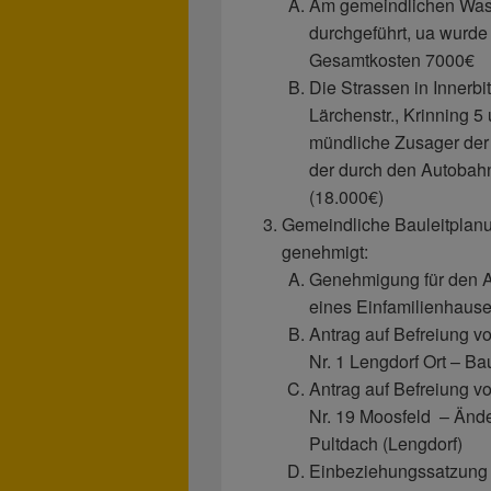
Am gemeindlichen Was
durchgeführt, ua wurde
Gesamtkosten 7000€
Die Strassen in Innerbi
Lärchenstr., Krinning 5
mündliche Zusager de
der durch den Autobahn
(18.000€)
Gemeindliche Bauleitplan
genehmigt:
Genehmigung für den 
eines Einfamilienhause
Antrag auf Befreiung 
Nr. 1 Lengdorf Ort – B
Antrag auf Befreiung 
Nr. 19 Moosfeld – Ände
Pultdach (Lengdorf)
Einbeziehungssatzung