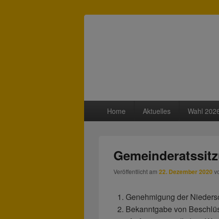
Freie Wähler 
Primäres
Home
Aktuelles
Wahl 202
Menü
Gemeinderatssitz
Veröffentlicht am
22. Dezember 2020
v
Genehmigung der Niedersc
Bekanntgabe von Beschlüss