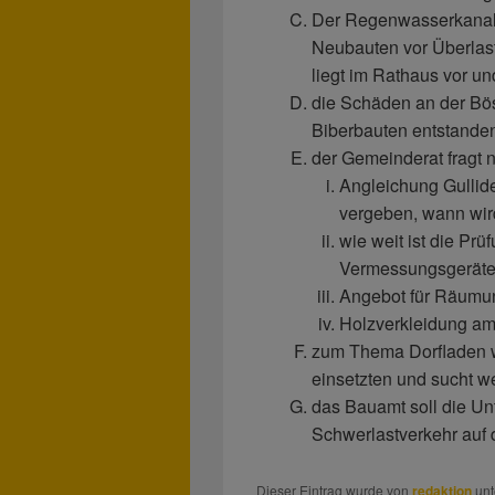
Der Regenwasserkanal 
Neubauten vor Überlas
liegt im Rathaus vor un
die Schäden an der Bö
Biberbauten entstanden
der Gemeinderat fragt 
Angleichung Gullide
vergeben, wann wir
wie weit ist die Pr
Vermessungsgeräte
Angebot für Räumun
Holzverkleidung a
zum Thema Dorfladen wü
einsetzten und sucht w
das Bauamt soll die U
Schwerlastverkehr auf
Dieser Eintrag wurde von
redaktion
unt