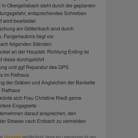
in Obergeilsbach steht durch die geplanten
tungsgefahr, entsprechendes Schreiben
d wird bearbeitet
schung am Göttenbach sind durch
, Fangerlaubnis liegt vor
nach folgenden Ständen:
ckel an der Hauptstr. Richtung Erding ist
d diese durchgeführt
üfung und ggf Reparatur des GPS
s im Rathaus
g der Gräben und Angleichen der Bankette
m Rathaus
rde sich Frau Christine Riedl gerne
eitere Engagierte
nternehmen darauf ansprechen, den
 der Strasse nach Embach zu vermeiden
er
Sitzungen
veröffentlicht. Setze ein Lesezeichen für den