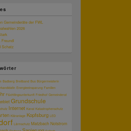
les
en Gemeinderäte der FWL
alwahlen 2026
Stark
 Freundl
d Schatz
wörter
m
Badberg
Breitband
Bus
Bürgermeisterin
rkandidatin
Energieeinsparung
Familien
hr
Flüchtlingsunterkunft
Friedhof
Gemeinderat
Grundschule
ebiet
Internet
chutz
Kanal
Katastrophenschutz
rten
Kopfsburg
Kläranlage
LED
dorf
Matzbach
Notstrom
Lärmschutz
Sanierung
bach
Radweg
Sollach