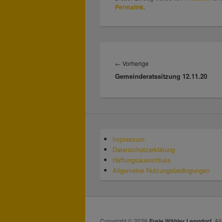
Permalink
.
Beitragsnavigation
←
Vorherige
Vorheriger
Gemeinderatssitzung 12.11.20
Beitrag:
Impressum
Datenschutzerklärung
Haftungsausschluss
Allgemeine Nutzungsbedingungen
Copyright © 2026
Freie Wähler Lengdorf
. A