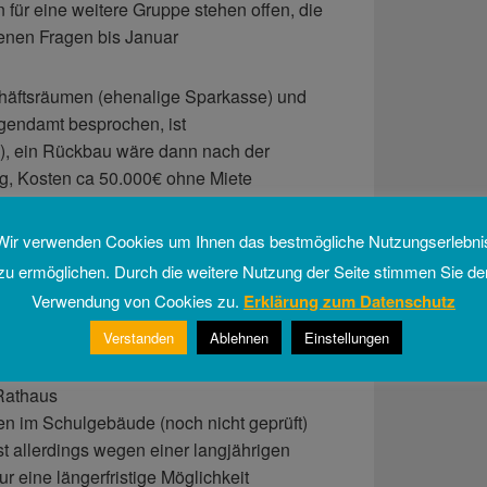
 für eine weitere Gruppe stehen offen, die
fenen Fragen bis Januar
äftsräumen (ehenalige Sparkasse) und
endamt besprochen, ist
, ein Rückbau wäre dann nach der
g, Kosten ca 50.000€ ohne Miete
onaltoiletten
Garderobe
Wir verwenden Cookies um Ihnen das bestmögliche Nutzungserlebni
Zaun, Rasenanlage, Spielgeräte;
zu ermöglichen. Durch die weitere Nutzung der Seite stimmen Sie de
 der gegenüberliegenden Strassenseite wäre
Verwendung von Cookies zu.
Erklärung zum Datenschutz
Verstanden
Ablehnen
Einstellungen
telle oder in der Nähe des alten Rathauses,
 für 2 Jahre mit Auf- und Abbau ohne
 Rathaus
 im Schulgebäude (noch nicht geprüft)
st allerdings wegen einer langjährigen
r eine längerfristige Möglichkeit