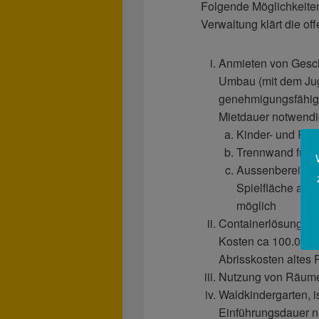
Folgende Möglichkeiten
Verwaltung klärt die of
Anmieten von Gesch
Umbau (mit dem Jug
genehmigungsfähig)
Mietdauer notwendi
Kinder- und Pers
Trennwand für 
Aussenbereich: 
Spielfläche auf
möglich
Containerlösung ans
Kosten ca 100.000€
Abrisskosten altes
Nutzung von Räumen
Waldkindergarten, i
Einführungsdauer nu