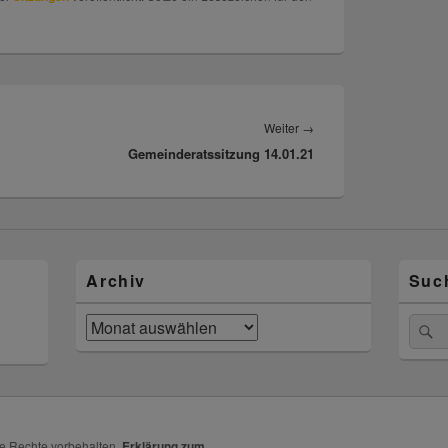
Weiter
→
Nächster
Gemeinderatssitzung 14.01.21
Beitrag:
Archiv
Suc
Archiv
Suche
S
nach:
lle Rechte vorbehalten.
Erklärung zum