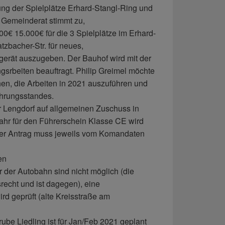
ung der Spielplätze Erhard-Stangl-Ring und
 Gemeinderat stimmt zu,
0€ 15.000€ für die 3 Spielplätze im Erhard-
zbacher-Str. für neues,
gerät auszugeben. Der Bauhof wird mit der
srbeiten beauftragt. Philip Greimel möchte
hen, die Arbeiten in 2021 auszuführen und
ührungsstandes.
 Lengdorf auf allgemeinen Zuschuss in
hr für den Führerschein Klasse CE wird
der Antrag muss jeweils vom Komandaten
en
 der Autobahn sind nicht möglich (die
recht und ist dagegen), eine
rd geprüft (alte Kreisstraße am
ube Liedling ist für Jan/Feb 2021 geplant