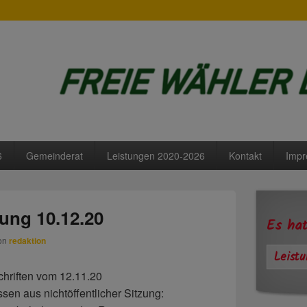
Lengdorf
6
Gemeinderat
Leistungen 2020-2026
Kontakt
Imp
Primärer
Seitenleisten
ung 10.12.20
Widgetberei
Es hat
on
redaktion
Leist
hriften vom 12.11.20
en aus nichtöffentlicher Sitzung: