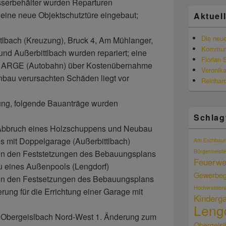
serbehälter wurden Reparturen
 eine neue Objektschutztüre eingebaut;
Aktuel
Die neu
ttlbach (Kreuzung), Bruck 4, Am Mühlanger,
Kommun
 und Außerbittlbach wurden repariert; eine
Florian 
r ARGE (Autobahn) über Kostenübernahme
Veronika
bau verursachten Schäden liegt vor
Reinhar
ung, folgende Bauanträge wurden
Schlag
Abbruch eines Holzschuppens und Neubau
s mit Doppelgarage (Außerbittlbach)
Am Eschbau
Bürgermeiste
von den Feststetzungen des Bebauungsplans
Feuerwe
au eines Außenpools (Lengdorf)
Gewerbeg
von den Festsetzungen des Bebauungsplans
Hochwassers
rung für die Errichtung einer Garage mit
Kinderga
Leng
 Obergeislbach Nord-West 1. Änderung zum
Obergeisl