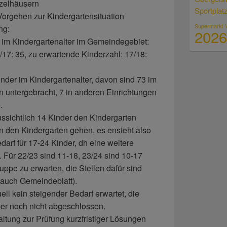
nzelhäusern
Sportplat
orgehen zur Kindergartensituation
Supermarkt
ng:
2026
 im Kindergartenalter im Gemeindegebiet:
6/17: 35, zu erwartende Kinderzahl: 17/18:
inder im Kindergartenalter, davon sind 73 im
n untergebracht, 7 in anderen Einrichtungen
.
ssichtlich 14 Kinder den Kindergarten
in den Kindergarten gehen, es ensteht also
edarf für 17-24 Kinder, dh eine weitere
 Für 22/23 sind 11-18, 23/24 sind 10-17
uppe zu erwarten, die Stellen dafür sind
 auch Gemeindeblatt).
ell kein steigender Bedarf erwartet, die
ber noch nicht abgeschlossen.
ltung zur Prüfung kurzfristiger Lösungen