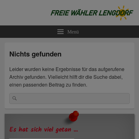
Freie Wähler Lengdorf
Menü
Nichts gefunden
Leider wurden keine Ergebnisse für das aufgerufene
Archiv gefunden. Vielleicht hilft dir die Suche dabei,
einen passenden Beitrag zu finden.
Suchen
Suchen
nach:
Primärer
Seitenleisten-
Widgetbereich
Es hat sich viel getan …