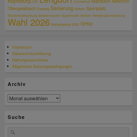
Kopfsburg
Matzbach
Notstrom
LED
Lärmschutz
Sanierung
Obergeislbach
Sportplatz
Radweg
Sollach
Straßenbeleuchtung
Straßennamen
Supermarkt
Vereine
Verkehrsüberwachung
Wahl 2026
ÖPNV
Wahlergebnis 2020
Impressum
Datenschutzerklärung
Haftungsausschluss
Allgemeine Nutzungsbedingungen
Archiv
Archiv
Suche
Suchen
Suchen
nach: