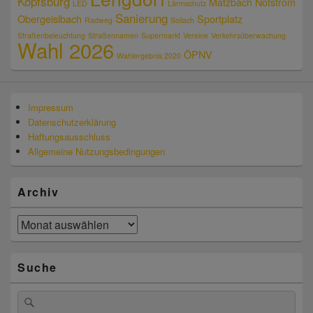
Kopfsburg
Matzbach
Notstrom
LED
Lärmschutz
Sanierung
Obergeislbach
Sportplatz
Radweg
Sollach
Straßenbeleuchtung
Straßennamen
Supermarkt
Vereine
Verkehrsüberwachung
Wahl 2026
ÖPNV
Wahlergebnis 2020
Impressum
Datenschutzerklärung
Haftungsausschluss
Allgemeine Nutzungsbedingungen
Archiv
Archiv
Suche
Suchen
Suchen
nach: