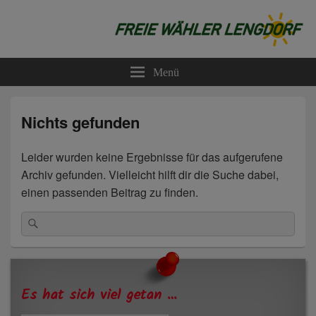
Freie Wähler Lengdorf
Menü
Nichts gefunden
Leider wurden keine Ergebnisse für das aufgerufene
Archiv gefunden. Vielleicht hilft dir die Suche dabei,
einen passenden Beitrag zu finden.
Suchen
Suchen
nach:
Primärer
Seitenleisten-
Widgetbereich
Es hat sich viel getan …