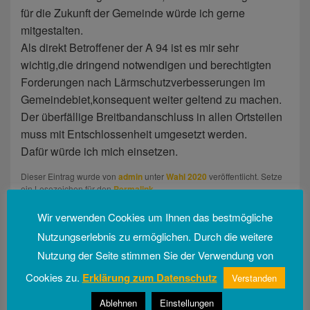
für die Zukunft der Gemeinde würde ich gerne
mitgestalten.
Als direkt Betroffener der A 94 ist es mir sehr
wichtig,die dringend notwendigen und berechtigten
Forderungen nach Lärmschutzverbesserungen im
Gemeindebiet,konsequent weiter geltend zu machen.
Der überfällige Breitbandanschluss in allen Ortsteilen
muss mit Entschlossenheit umgesetzt werden.
Dafür würde ich mich einsetzen.
Dieser Eintrag wurde von
admin
unter
Wahl 2020
veröffentlicht. Setze
ein Lesezeichen für den
Permalink
.
Wir verwenden Cookies um Ihnen das bestmögliche
Beitragsnavigation
Nutzungserlebnis zu ermöglichen. Durch die weitere
←
Vorherige
Vorheriger
Nutzung der Seite stimmen Sie der Verwendung von
Unsere Kandidaten für den Gemeinderat
Beitrag:
Cookies zu.
Erklärung zum Datenschutz
Verstanden
Weiter
→
Nächster
Ablehnen
Einstellungen