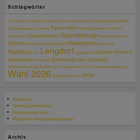
Schlagwörter
Am Eschbaum
Badberg
Breitband
Bus
Bürgermeisterin
Bürgermeisterkandidatin
Feuerwehr
Energieeinsparung
Familien
Flüchtlingsunterkunft
Friedhof
Grundschule
Gewerbegebiet
Gemeinderat
Hochwasserschutz
Internet
Kindergarten
Kanal
Katastrophenschutz
Kläranlage
Lengdorf
Kopfsburg
Matzbach
Notstrom
LED
Lärmschutz
Sanierung
Obergeislbach
Sportplatz
Radweg
Sollach
Straßenbeleuchtung
Straßennamen
Supermarkt
Vereine
Verkehrsüberwachung
Wahl 2026
ÖPNV
Wahlergebnis 2020
Impressum
Datenschutzerklärung
Haftungsausschluss
Allgemeine Nutzungsbedingungen
Archiv