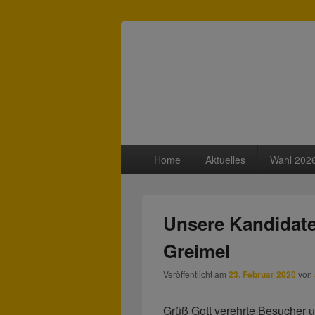
Freie Wähler 
Primäres
Home
Aktuelles
Wahl 202
Menü
Unsere Kandidaten
Greimel
Veröffentlicht am
23. Februar 2020
von
Grüß Gott verehrte Besucher 