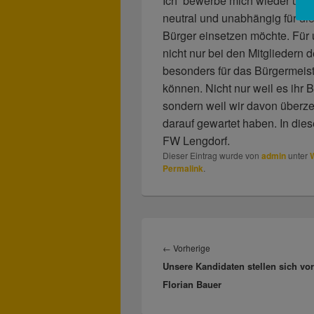
Ich bewerbe mich wieder um d
neutral und unabhängig für di
Bürger einsetzen möchte. Für 
nicht nur bei den Mitgliedern
besonders für das Bürgermeist
können. Nicht nur weil es ihr 
sondern weil wir davon überze
darauf gewartet haben. In dies
FW Lengdorf.
Dieser Eintrag wurde von
admin
unter
Permalink
.
Beitragsnavigation
←
Vorherige
Vorheriger
Unsere Kandidaten stellen sich vor
Beitrag:
Florian Bauer