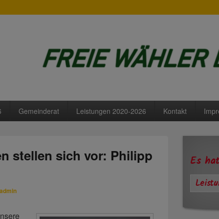
Lengdorf
6
Gemeinderat
Leistungen 2020-2026
Kontakt
Imp
Primärer
Seitenleisten
 stellen sich vor: Philipp
Widgetberei
Es hat
Leist
admin
unsere