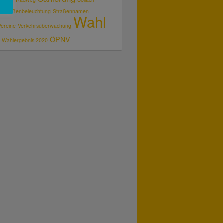
z
Straßenbeleuchtung
Straßennamen
Wahl
Vereine
Verkehrsüberwachung
ÖPNV
Wahlergebnis 2020