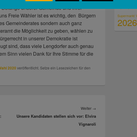
as Amt eines Gemeinderats, weil ich mich
Sportplat
e Belange unserer Gemeinde und ihrer
uns Freie Wähler ist es wichtig, den Bürgern
Supermarkt
2026
 des Gemeinderates sondern auch ganz
eramt die Möglichkeit zu geben, wählen zu
Bürgerrecht in unserer Demokratie ist
ugt sind, dass viele Lengdorfer auch genau
em Sinn vielen Dank für Ihre Stimme für die
Wahl 2020
veröffentlicht. Setze ein Lesezeichen für den
Weiter
→
Nächster
:
Unsere Kandidaten stellen sich vor: Elvira
Beitrag:
Vignaroli