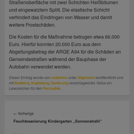
Straßenoberfläche mit zwei Schichten Heißbitumen
und eingewalztem Splitt. Die elastische Schicht
verhindert das Eindringen von Wasser und damit
weitere Frostschäden.
Die Kosten für die Maßnahme betrugen etwa 66.000
Euro. Hierfür konnten 20.000 Euro aus dem
Abgeltungsbetrag der ARGE A94 für die Schäden an
Gemeindestraßen während der Bauphase der
Autobahn verwendet werden.
Dieser Eintrag wurde von
redaktion
unter
Allgemein
veröffentlicht und
mit
Badberg
,
Kopfsburg
,
Sanierung
verschlagwortet. Setze ein
Lesezeichen für den
Permalink
.
Beitragsnavigation
←
Vorherige
Vorheriger
Feuchtesanierung Kindergarten „Sonnenstrahl“
Beitrag: