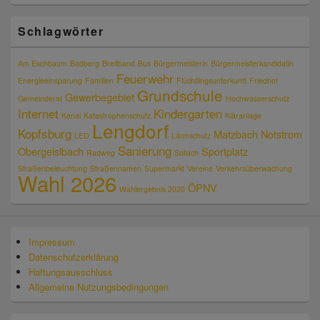
Schlagwörter
Am Eschbaum
Badberg
Breitband
Bus
Bürgermeisterin
Bürgermeisterkandidatin
Feuerwehr
Energieeinsparung
Familien
Flüchtlingsunterkunft
Friedhof
Grundschule
Gewerbegebiet
Gemeinderat
Hochwasserschutz
Internet
Kindergarten
Kanal
Katastrophenschutz
Kläranlage
Lengdorf
Kopfsburg
Matzbach
Notstrom
LED
Lärmschutz
Sanierung
Obergeislbach
Sportplatz
Radweg
Sollach
Straßenbeleuchtung
Straßennamen
Supermarkt
Vereine
Verkehrsüberwachung
Wahl 2026
ÖPNV
Wahlergebnis 2020
Impressum
Datenschutzerklärung
Haftungsausschluss
Allgemeine Nutzungsbedingungen