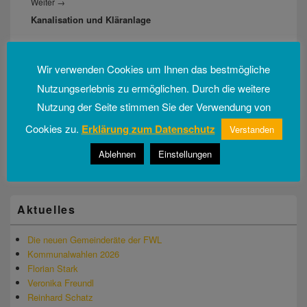
Weiter
→
Nächster
Kanalisation und Kläranlage
Beitrag:
Wir verwenden Cookies um Ihnen das bestmögliche
Primärer
Nutzungserlebnis zu ermöglichen. Durch die weitere
Seitenleisten-
Widgetbereich
Es hat sich viel getan …
Nutzung der Seite stimmen Sie der Verwendung von
Cookies zu.
Erklärung zum Datenschutz
Verstanden
Leistungen 2020 - 2026
Ablehnen
Einstellungen
Aktuelles
Die neuen Gemeinderäte der FWL
Kommunalwahlen 2026
Florian Stark
Veronika Freundl
Reinhard Schatz