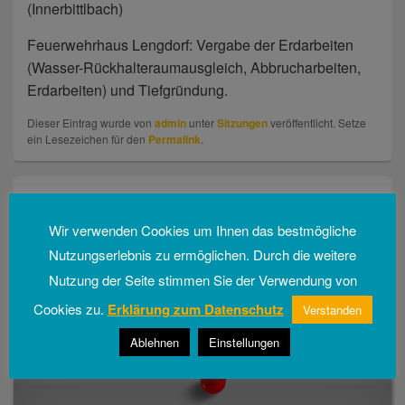
(Innerbittlbach)
Feuerwehrhaus Lengdorf: Vergabe der Erdarbeiten
(Wasser-Rückhalteraumausgleich, Abbrucharbeiten,
Erdarbeiten) und Tiefgründung.
Dieser Eintrag wurde von
admin
unter
Sitzungen
veröffentlicht. Setze
ein Lesezeichen für den
Permalink
.
Beitragsnavigation
←
Vorherige
Vorheriger
Wir verwenden Cookies um Ihnen das bestmögliche
Gemeinderatssitzung vom 08.06.2017
Beitrag:
Nutzungserlebnis zu ermöglichen. Durch die weitere
Nutzung der Seite stimmen Sie der Verwendung von
Weiter
→
Nächster
Gemeinderatssitzung vom 06.07.2017
Beitrag:
Cookies zu.
Erklärung zum Datenschutz
Verstanden
Ablehnen
Einstellungen
Primärer
Seitenleisten-