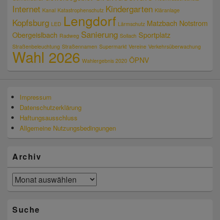
Internet
Kindergarten
Kanal
Katastrophenschutz
Kläranlage
Lengdorf
Kopfsburg
Matzbach
Notstrom
LED
Lärmschutz
Sanierung
Obergeislbach
Sportplatz
Radweg
Sollach
Straßenbeleuchtung
Straßennamen
Supermarkt
Vereine
Verkehrsüberwachung
Wahl 2026
ÖPNV
Wahlergebnis 2020
Impressum
Datenschutzerklärung
Haftungsausschluss
Allgemeine Nutzungsbedingungen
Archiv
Archiv
Suche