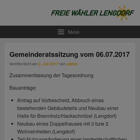
Freie Wähler Lengdorf
Menü
Gemeinderatssitzung vom 06.07.2017
Veröffentlicht am
2. Juli 2017
von
admin
Zusammenfassung der Tagesordnung
Bauanträge:
Antrag auf Vorbescheid, Abbruch eines
bestehenden Gebäudeteils und Neubau einer
Halle für Brennholz/Hackschnitzel (Lengdorf)
Neubau eines Doppelhauses mit 3 bzw 2
Wohneinheiten (Lengdorf)
Teil-Nutzungsänderung einer landwirtschaftlichen