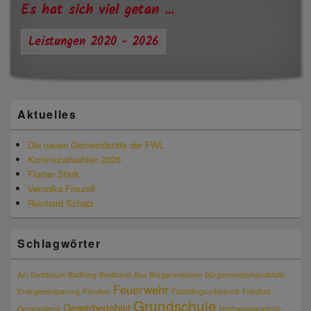
Widgetbereich
Es hat sich viel getan …
Leistungen 2020 - 2026
Aktuelles
Die neuen Gemeinderäte der FWL
Kommunalwahlen 2026
Florian Stark
Veronika Freundl
Reinhard Schatz
Schlagwörter
Am Eschbaum
Badberg
Breitband
Bus
Bürgermeisterin
Bürgermeisterkandidatin
Feuerwehr
Energieeinsparung
Familien
Flüchtlingsunterkunft
Friedhof
Grundschule
Gewerbegebiet
Gemeinderat
Hochwasserschutz