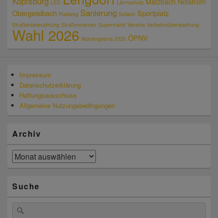
Kopfsburg
Matzbach
Notstrom
LED
Lärmschutz
Sanierung
Obergeislbach
Sportplatz
Radweg
Sollach
Straßenbeleuchtung
Straßennamen
Supermarkt
Vereine
Verkehrsüberwachung
Wahl 2026
ÖPNV
Wahlergebnis 2020
Impressum
Datenschutzerklärung
Haftungsausschluss
Allgemeine Nutzungsbedingungen
Archiv
Archiv
Suche
Suchen
Suchen
nach: