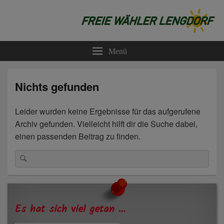
Freie Wähler Lengdorf
Menü
Nichts gefunden
Leider wurden keine Ergebnisse für das aufgerufene
Archiv gefunden. Vielleicht hilft dir die Suche dabei,
einen passenden Beitrag zu finden.
Suchen
Suchen
nach:
Primärer
Seitenleisten-
Widgetbereich
Es hat sich viel getan …