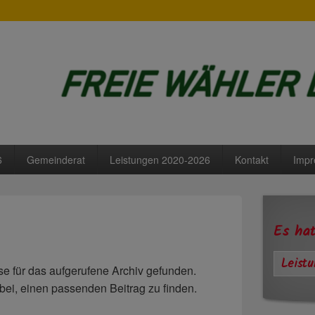
Lengdorf
6
Gemeinderat
Leistungen 2020-2026
Kontakt
Imp
Primärer
Seitenleisten
Widgetberei
Es hat
Leist
e für das aufgerufene Archiv gefunden.
dabei, einen passenden Beitrag zu finden.