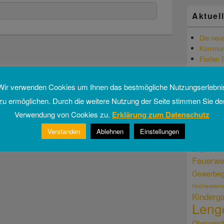
Aktuel
Die neu
Kommun
Florian 
Veronika
Reinhar
Wir verwenden Cookies um Ihnen das bestmögliche Nutzungserlebni
zu ermöglichen. Durch die weitere Nutzung der Seite stimmen Sie de
Verwendung von Cookies zu.
Erklärung zum Datenschutz
Schlag
Verstanden
Ablehnen
Einstellungen
Am Eschbau
Bürgermeiste
Feuerwe
Gewerbeg
Hochwassers
Kinderga
Leng
Obergeisl