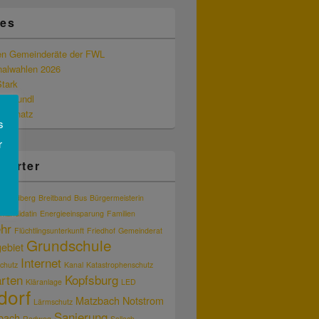
les
en Gemeinderäte der FWL
alwahlen 2026
Stark
 Freundl
d Schatz
s
r
wörter
m
Badberg
Breitband
Bus
Bürgermeisterin
rkandidatin
Energieeinsparung
Familien
hr
Flüchtlingsunterkunft
Friedhof
Gemeinderat
Grundschule
ebiet
Internet
chutz
Kanal
Katastrophenschutz
rten
Kopfsburg
Kläranlage
LED
dorf
Matzbach
Notstrom
Lärmschutz
Sanierung
bach
Radweg
Sollach