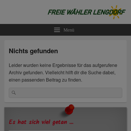
Freie Wähler Lengdorf
Menü
Nichts gefunden
Leider wurden keine Ergebnisse für das aufgerufene
Archiv gefunden. Vielleicht hilft dir die Suche dabei,
einen passenden Beitrag zu finden.
Suchen
Suchen
nach:
Primärer
Seitenleisten-
Widgetbereich
Es hat sich viel getan …