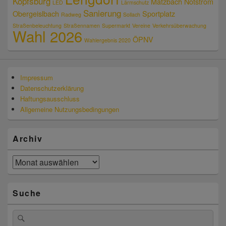
Kopfsburg
Matzbach
Notstrom
LED
Lärmschutz
Sanierung
Obergeislbach
Sportplatz
Radweg
Sollach
Straßenbeleuchtung
Straßennamen
Supermarkt
Vereine
Verkehrsüberwachung
Wahl 2026
ÖPNV
Wahlergebnis 2020
Impressum
Datenschutzerklärung
Haftungsausschluss
Allgemeine Nutzungsbedingungen
Archiv
Archiv
Suche
Suchen
Suchen
nach: